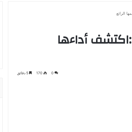
تويوتا كورولا 2020:اكتشف أداءها
0
170
5 دقائق