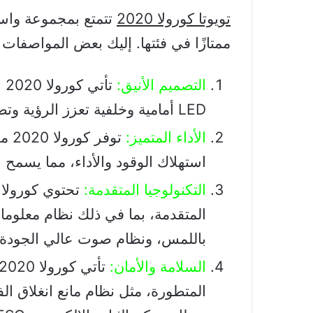
تويوتا كورولا 2020
تتمتع بمجموعة واسعة
ممتازًا في فئتها. إليك بعض المواصفات البار
التصميم الأنيق:
تأ
LED أمامية وخلفية تعزز الرؤية وتضفي لمسة عصرية.
الأداء المتميز:
توف
استهلاك الوقود والأداء، مما يسمح 
التكنولوجيا المتقدمة:
المتقدمة، بما في ذلك نظام معلوم
باللمس، ونظام صوت عالي الجودة.
السلامة والأمان: