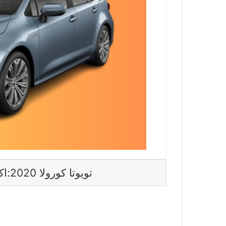
تويوتا كورولا 2020:اكتشف أداءها وتصميمها الرائع