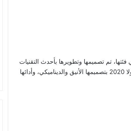
فئتها، تم تصميمها وتطويرها بأحدث التقنيات
وفقًا لمعايير الجودة العالمية. تتميز كورولا 2020 بتصميمها الأنيق والديناميكي، وأدائها