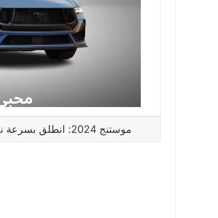
موستنج 2024: انطلق بسرعة نحو المستقبل مع هذه الأيقونة الأمريكية