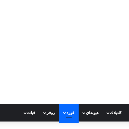
كاديلاك
هيونداي
فورد
روفر
فيات